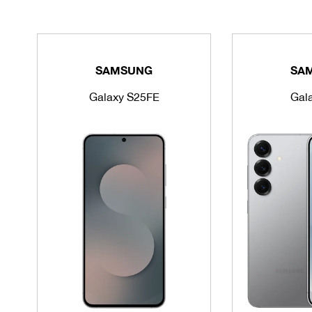
SAMSUNG
SA
Galaxy S25FE
Gal