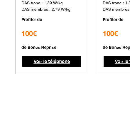
DAS tronc : 1,39 W/kg
DAS tronc : 1
DAS membres : 2,79 W/kg
DAS membres :
Profiter de
Profiter de
100€
100€
de Bonus Reprise
de Bonus Rep
Voir le téléphone
Voir le