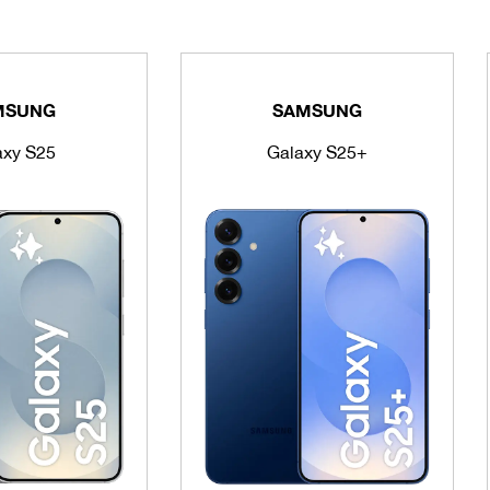
MSUNG
SAMSUNG
axy S25
Galaxy S25+