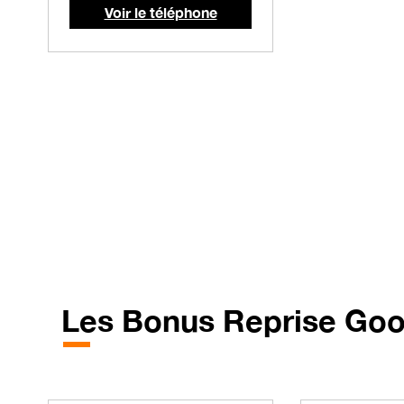
Voir le téléphone
Les Bonus Reprise Goo