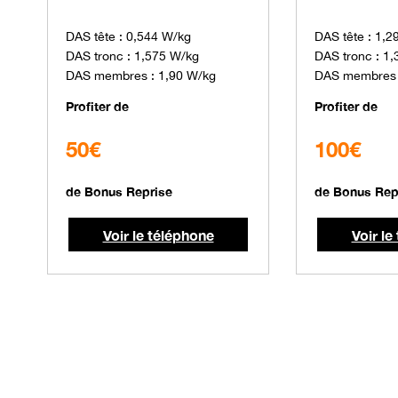
DAS tête : 0,544 W/kg
DAS tête : 1,
DAS tronc : 1,575 W/kg
DAS tronc : 1
DAS membres : 1,90 W/kg
DAS membres 
Profiter de
Profiter de
50€
100€
de Bonus Reprise
de Bonus Rep
Voir le téléphone
Voir le