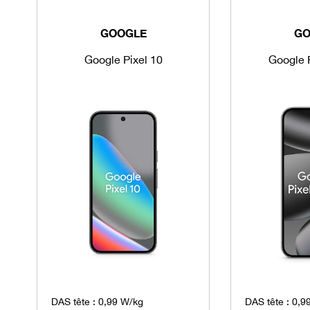
GOOGLE
GO
Google Pixel 10
Google P
DAS tête : 0,99 W/kg
DAS tête : 0,9